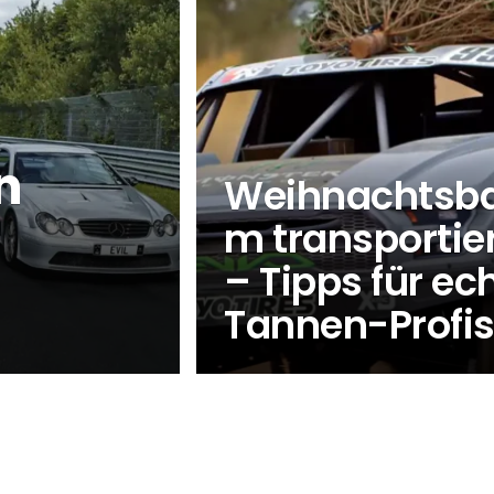
n
Weihnachtsb
m transportie
– Tipps für ec
Tannen-Profi