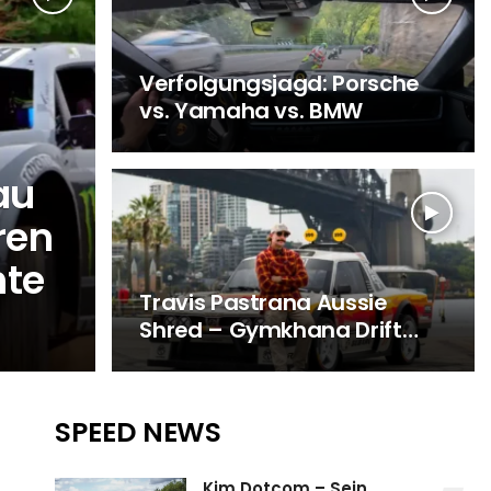
Verfolgungsjagd: Porsche
vs. Yamaha vs. BMW
au
ren
hte
Travis Pastrana Aussie
s
Shred – Gymkhana Drift…
SPEED NEWS
Kim Dotcom – Sein