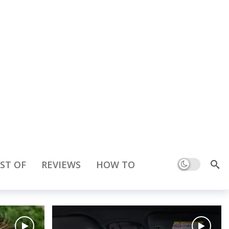
Dark mode
ST OF
REVIEWS
HOW TO