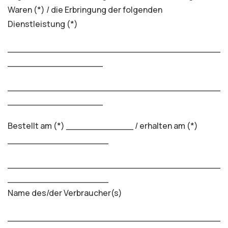
Waren (*) / die Erbringung der folgenden
Dienstleistung (*)
______________________________________
_________________
______________________________________
_________________
Bestellt am (*) ____________ / erhalten am (*)
__________________
______________________________________
__________________
Name des/der Verbraucher(s)
______________________________________