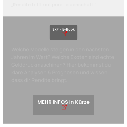
„Rendite trifft auf pure Leidenschaft.“
SXP - E-Book
Welche Modelle steigen in den nächsten
Jahren im Wert? Welche Exoten sind echte
Gelddruckmaschinen? Hier bekommst du
klare Analysen & Prognosen und wissen,
dass dir Rendite bringt.
MEHR INFOS in Kürze