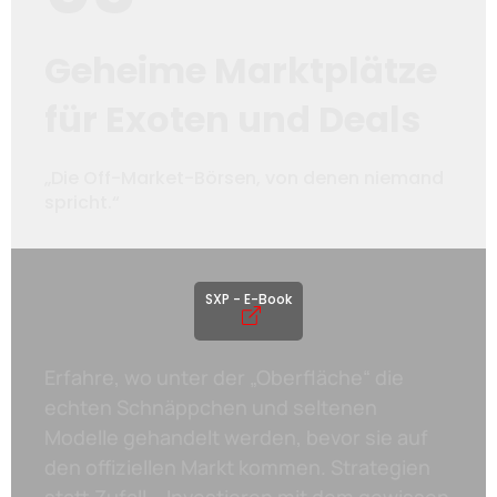
Geheime Marktplätze
für Exoten und Deals
„Die Off-Market-Börsen, von denen niemand
spricht.“
SXP - E-Book
Erfahre, wo unter der „Oberfläche“ die
echten Schnäppchen und seltenen
Modelle gehandelt werden, bevor sie auf
den offiziellen Markt kommen. Strategien