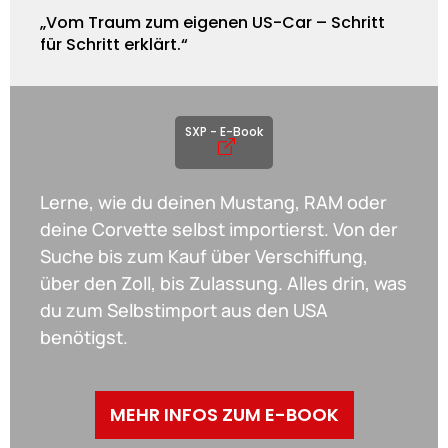
„Vom Traum zum eigenen US-Car – Schritt
für Schritt erklärt.“​
SXP - E-Book
Lerne, wie du deinen Mustang, RAM oder
deine Corvette selbst importierst. Von der
Suche bis zum Kauf über Verschiffung,
über den Zoll, bis Zulassung. Alles drin, was
du zum Selbstimport aus den USA
benötigst.
MEHR INFOS ZUM E-BOOK