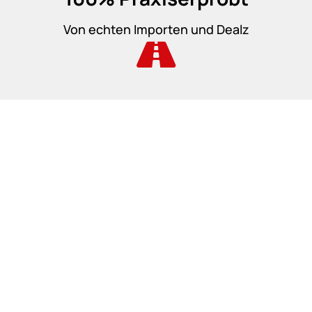
Von echten Importen und Dealz
Vielleicht wirst du dich
jetzt fragen:
„
Warum sollte ich ein E-
Book mit Experten-Know-
how kaufen,