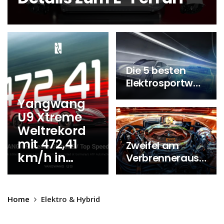
Die 5 besten
Elektrosportwa
gen 2025
Yangwang
U9 Xtreme
Weltrekord
mit 472,41
Zweifel am
km/h in
Verbrenneraus
Papenburg
2035
Home
Elektro & Hybrid