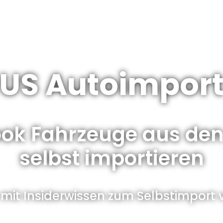
US Autoimpor
ok Fahrzeuge aus de
selbst importieren
mit Insiderwissen zum Selbstimport