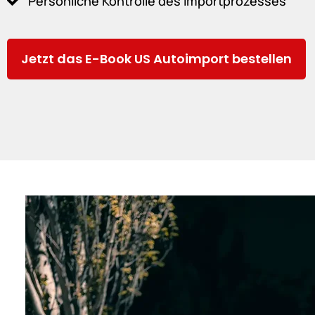
Persönliche Kontrolle des Importprozesses
Jetzt das E-Book US Autoimport bestellen