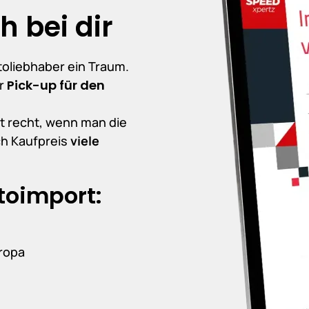
h bei dir
utoliebhaber ein Traum.
r
Pick-up für den
st recht, wenn man die
ch Kaufpreis
viele
toimport:
uropa