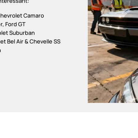
nteressant:
Chevrolet Camaro
r, Ford GT
olet Suburban
et Bel Air & Chevelle SS
n