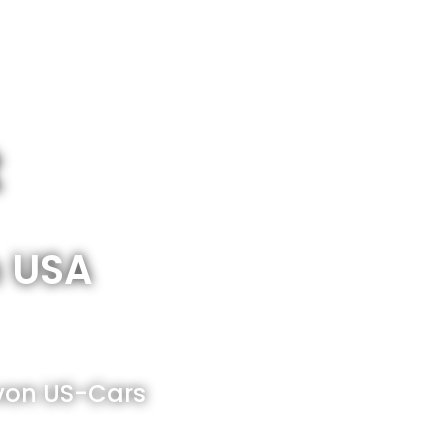
t
n USA
 von US-Cars