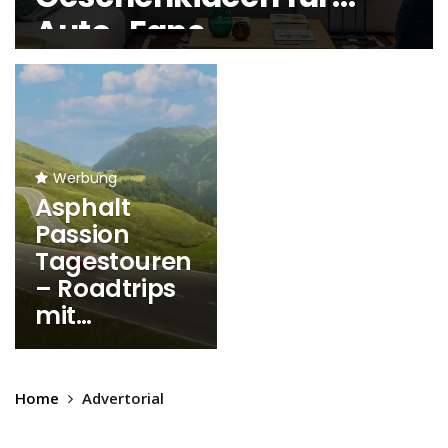
Auto-Fans
Werbung
Asphalt
Passion
Tagestouren
– Roadtrips
mit
Fahrspaß-
Garantie
Home
Advertorial