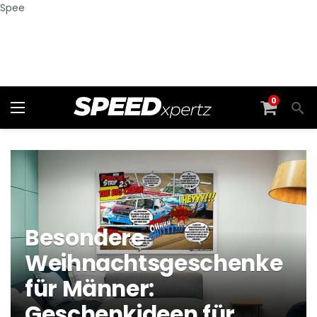
Spee
0
Besondere
Weihnachtsgeschenke
für Männer:
Geschenkideen für