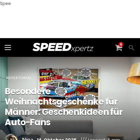
Spee
0
ADVERTORIAL
LIFESTYLE
Besondere
Weihnachtsgeschenke für
Männer: Geschenkideen für
Auto-Fans
Nina
14. Oktober 2025
/// Lesezeit: 5 min