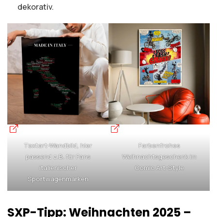
dekorativ.
Textart-Wandbild, hier
Farbenfrohes
passend z.B. für Fans
Weihnachtsgeschenk im
italienischer
Comic Art-Style
Sportwagenmarken
SXP-Tipp: Weihnachten 2025 –