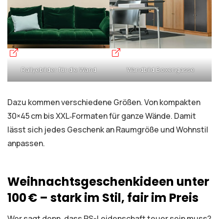
Rallyebilder für die Wand
Wandbild Boxengasse
Dazu kommen verschiedene Größen. Von kompakten
30×45 cm bis XXL‑Formaten für ganze Wände. Damit
lässt sich jedes Geschenk an Raumgröße und Wohnstil
anpassen.
Weihnachtsgeschenkideen unter
100 € – stark im Stil, fair im Preis
Wer sagt denn, dass PS-Leidenschaft teuer sein muss?