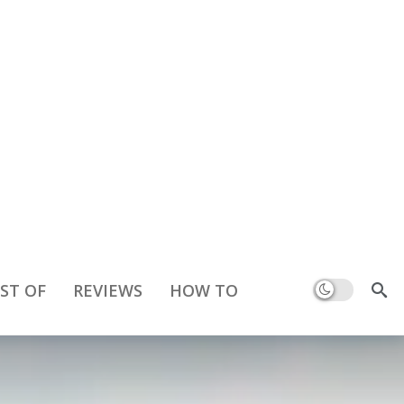
Dark mode
ST OF
REVIEWS
HOW TO