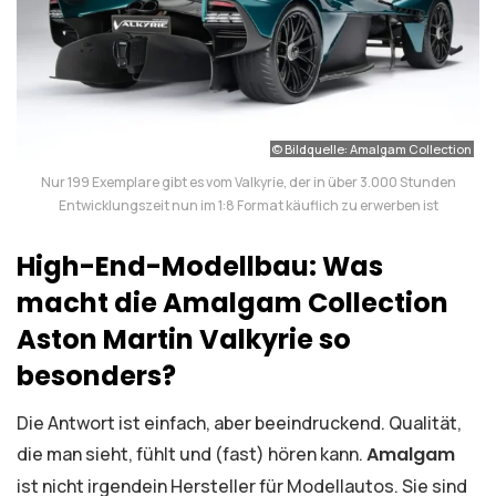
© Bildquelle: Amalgam Collection
Nur 199 Exemplare gibt es vom Valkyrie, der in über 3.000 Stunden
Entwicklungszeit nun im 1:8 Format käuflich zu erwerben ist
High-End-Modellbau: Was
macht die Amalgam Collection
Aston Martin Valkyrie so
besonders?
Die Antwort ist einfach, aber beeindruckend. Qualität,
die man sieht, fühlt und (fast) hören kann.
Amalgam
ist nicht irgendein Hersteller für Modellautos. Sie sind