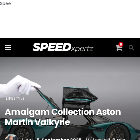
Spee
0
LIFESTYLE
Amalgam Collection Aston
Martin Valkyrie
Uwe
5. September 2025
/// Lesezeit: 6 min