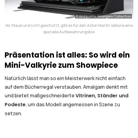
© Bildquelle: Amalgam Collection
Vor Staub und Licht geschützt, gibt es für den Aston Martin Valkyrie eine
spezielle Aufbewahrungsbox
Präsentation ist alles: So wird ein
Mini-Valkyrie zum Showpiece
Natürlich lässt man so ein Meisterwerk nicht einfach
auf dem Bücherregal verstauben. Amalgam denkt mit
und bietet maßgeschneiderte
Vitrinen, Ständer und
Podeste
, um das Modell angemessen in Szene zu
setzen.