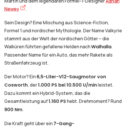
Martin und dem legendären Formel-1-Designer
Adrian
Newey
.
Sein Design? Eine Mischung aus Science-Fiction,
Formel 1 und nordischer Mythologie. Der Name Valkyrie
stammt aus der Welt der nordischen Götter – die
Walküren führten gefallene Helden nach
Walhalla
.
Passender Name für ein Auto, das mehr Rakete als
Straßenfahrzeug ist.
Der Motor? Ein
6,5-Liter-V12-Saugmotor von
Cosworth
, der
1.000 PS bei 10.500 U/min
leistet.
Dazu kommt ein Hybrid-System, das die
Gesamtleistung auf
1.160 PS
hebt. Drehmoment? Rund
900 Nm
.
Die Kraft geht über ein
7-Gang-