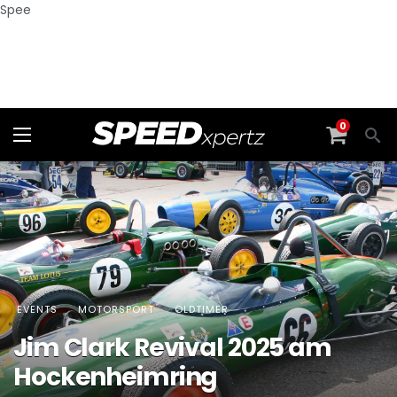
Spee
0
EVENTS
MOTORSPORT
OLDTIMER
Jim Clark Revival 2025 am
Hockenheimring