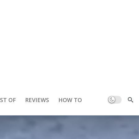
Dark mode
ST OF
REVIEWS
HOW TO