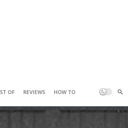
Dark mode
ST OF
REVIEWS
HOW TO