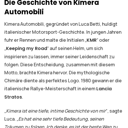
Die Geschichte von Kimera
Automobili
Kimera Automobili, gegründet von Luca Betti, huldigt
italienischer Motorsport-Geschichte. In jungen Jahren
fuhr er Rennen und malte die Initialen „
KMR
“ oder
„
Keeping my Road
“ auf seinen Helm, um sich
inspirieren zu lassen, immer seiner Leidenschaft zu
folgen. Diese Entscheidung, zusammen mit diesem
Motto, brachte Kimera hervor. Die mythologische
Chimäre diente als perfektes Logo. 1980 gewann er die
italienische Rallye-Meisterschaft in einem
Lancia
Stratos
.
„
Kimera ist eine tiefe, intime Geschichte von mir
“, sagte
Luca. „
Es hat eine sehr tiefe Bedeutung, seinen
Träumen zu folgen. Ich denke, es ist der beste Weg zu