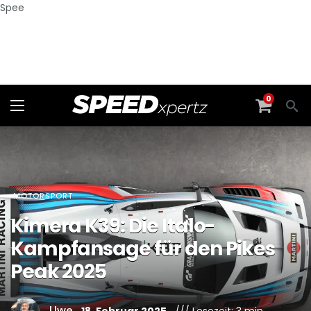
Spee
0
MOTORSPORT
Kimera K39: Die Italo-
Kampfansage für den Pikes
Peak 2025
Uwe
18. Februar 2025
/// Lesezeit: 3 min