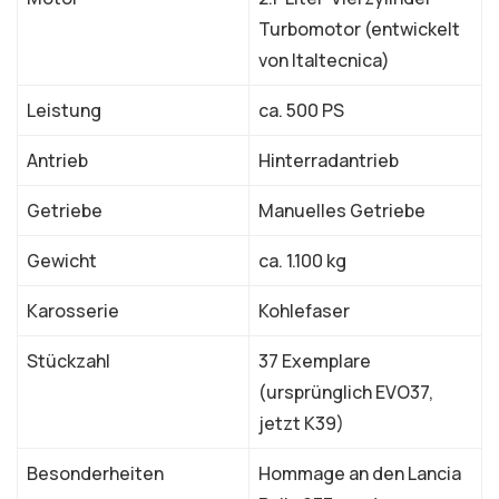
Turbomotor (entwickelt
von Italtecnica)
Leistung
ca. 500 PS
Antrieb
Hinterradantrieb
Getriebe
Manuelles Getriebe
Gewicht
ca. 1.100 kg
Karosserie
Kohlefaser
Stückzahl
37 Exemplare
(ursprünglich EVO37,
jetzt K39)
Besonderheiten
Hommage an den Lancia