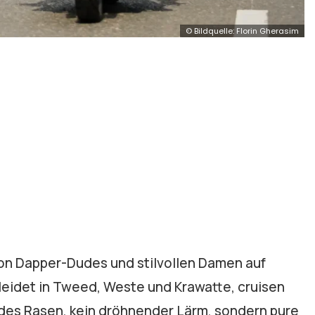
© Bildquelle: Florin Gherasim
 von Dapper-Dudes und stilvollen Damen auf
leidet in Tweed, Weste und Krawatte, cruisen
ildes Rasen, kein dröhnender Lärm, sondern pure