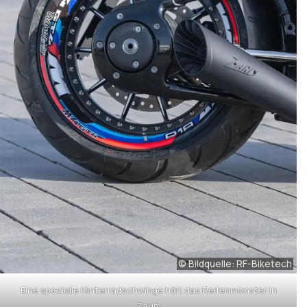
© Bildquelle: RF-Biketech
Eine spezielle Hinterradschwinge hält das Reifenmonster in
Zaum