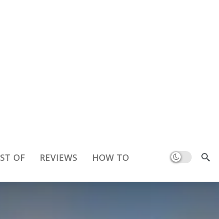
Dark mode
ST OF
REVIEWS
HOW TO