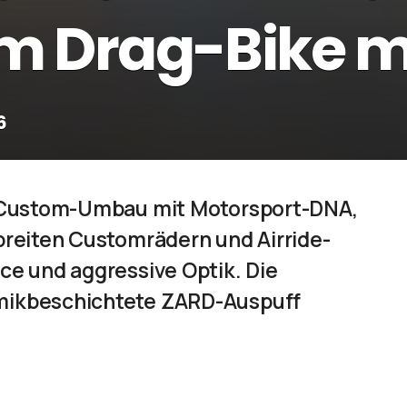
um Drag-Bike m
6
er Custom-Umbau mit Motorsport-DNA,
breiten Customrädern und Airride-
ce und aggressive Optik. Die
amikbeschichtete ZARD-Auspuff