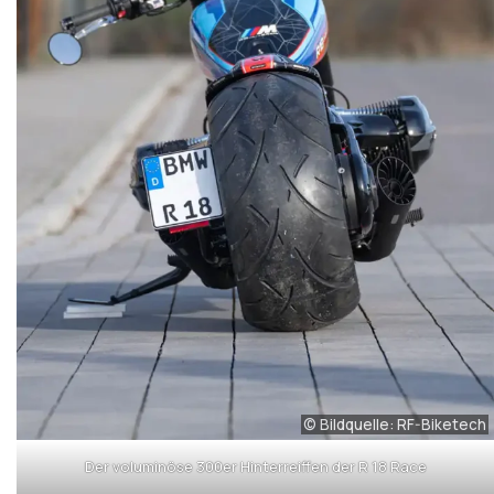
© Bildquelle: RF-Biketech
Der voluminöse 300er Hinterreiffen der R 18 Race